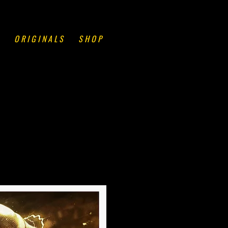
O R I G I N A L S
S H O P