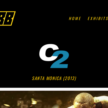
H O M E
E X H I B I T S
SANTA MONICA (2013)