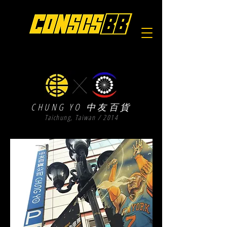
CHUNG YO
中友百貨
Taichung, Taiwan / 2014